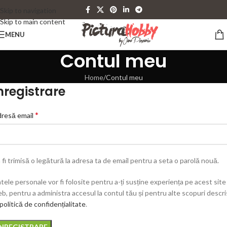
Skip to navigation
Skip to main content
MENU
Contul meu
Home
Contul meu
nregistrare
*
resă email
 fi trimisă o legătură la adresa ta de email pentru a seta o parolă nouă.
tele personale vor fi folosite pentru a-ți susține experiența pe acest site
b, pentru a administra accesul la contul tău și pentru alte scopuri descr
politică de confidențialitate
.
ÎNREGISTRARE