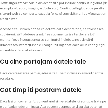
Text sugerat:
Articolele din acest site pot include conținut înglobat (de
exemplu, videouri, imagini, articole etc.). Conținutul înglobat de pe alte
site-uri web se comporta exact la fel ca și cum vizitatorii au vizualizat un
alt site web.
Aceste site-uri web pot să colecteze date despre tine, să folosească
cookie-uri, să înglobeze urmărirea suplimentară a terților și să-ți
monitorizeze interacțiunea cu conținutul înglobat, inclusiv să-ți
urmărească interacțiunea cu conținutul înglobat dacă ai un cont și ești
autentificat în acel site web.
Cu cine partajam datele tale
Daca ceri resetarea parolei, adresa ta IP va fi inclusa in emailul pentru
resetare.
Cat timp iti pastram datele
Daca lasi un comentariu, comentariul si metadatele lui sunt pastrate pe
o perioada nedeterminata. Asa putem recunoaste si aproba automat