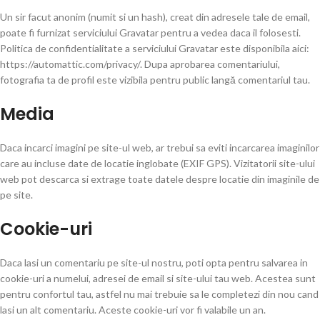
Un sir facut anonim (numit si un hash), creat din adresele tale de email,
poate fi furnizat serviciului Gravatar pentru a vedea daca il folosesti.
Politica de confidentialitate a serviciului Gravatar este disponibila aici:
https://automattic.com/privacy/. Dupa aprobarea comentariului,
fotografia ta de profil este vizibila pentru public langă comentariul tau.
Media
Daca incarci imagini pe site-ul web, ar trebui sa eviti incarcarea imaginilor
care au incluse date de locatie inglobate (EXIF GPS). Vizitatorii site-ului
web pot descarca si extrage toate datele despre locatie din imaginile de
pe site.
Cookie-uri
Daca lasi un comentariu pe site-ul nostru, poti opta pentru salvarea in
cookie-uri a numelui, adresei de email si site-ului tau web. Acestea sunt
pentru confortul ta
u, astfel nu mai trebuie sa le completezi din nou cand
lasi un alt comentariu. Aceste cookie-uri vor fi valabile un an.