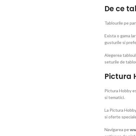
De ce ta
Tablourile pe pan
Exista o gama lar
gusturile si prefe
Alegerea tabloulu
seturile de tablo
Pictura 
Pictura Hobby est
si tematici.
La Pictura Hobby 
si oferte special
Navigarea pe
ww