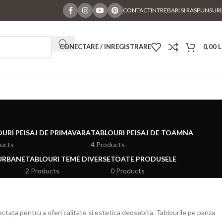
CONTACT
INTREBARI SI RASPUNSURI
CONECTARE / INREGISTRARE
0,00
L
URI PEISAJ DE PRIMAVARA
TABLOURI PEISAJ DE TOAMNA
ducts
4 Products
 URBANE
TABLOURI TEME DIVERSE
TOATE PRODUSELE
2 Products
0 Products
ectata pentru a oferi calitate si estetica deosebita. Tablourile pe panza