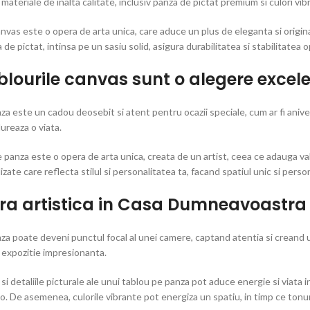
 materiale de inalta calitate, inclusiv panza de pictat premium si culori vib
nvas este o opera de arta unica, care aduce un plus de eleganta si original
a de pictat, intinsa pe un sasiu solid, asigura durabilitatea si stabilitatea o
blourile canvas sunt o alegere exce
za este un cadou deosebit si atent pentru ocazii speciale, cum ar fi aniv
dureaza o viata.
e panza este o opera de arta unica, creata de un artist, ceea ce adauga v
izate care reflecta stilul si personalitatea ta, facand spatiul unic si person
ra artistica in Casa Dumneavoastra
a poate deveni punctul focal al unei camere, captand atentia si creand un
 expozitie impresionanta.
 si detaliile picturale ale unui tablou pe panza pot aduce energie si viata i
o. De asemenea, culorile vibrante pot energiza un spatiu, in timp ce tonur