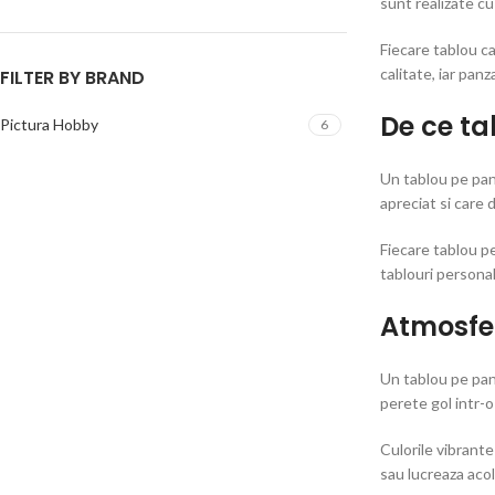
sunt realizate cu
Fiecare tablou ca
calitate, iar panz
FILTER BY BRAND
De ce ta
Pictura Hobby
6
Un tablou pe pan
apreciat si care 
Fiecare tablou p
tablouri personal
Atmosfe
Un tablou pe panz
perete gol intr-o
Culorile vibrante
sau lucreaza acol