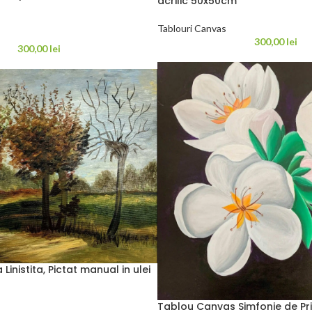
acrilic 50x50cm
Tablouri Canvas
300,00
lei
300,00
lei
inistita, Pictat manual in ulei
Tablou Canvas Simfonie de Pr