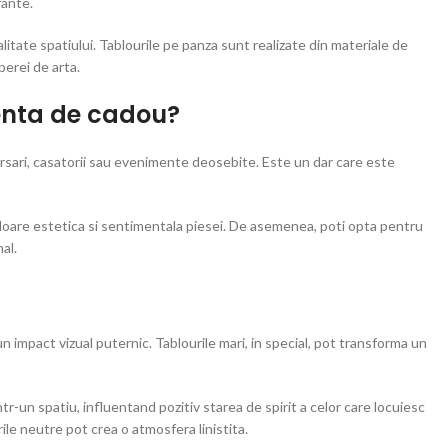
rante.
itate spatiului. Tablourile pe panza sunt realizate din materiale de
perei de arta.
lenta de cadou?
ersari, casatorii sau evenimente deosebite. Este un dar care este
aloare estetica si sentimentala piesei. De asemenea, poti opta pentru
al.
 impact vizual puternic. Tablourile mari, in special, pot transforma un
ntr-un spatiu, influentand pozitiv starea de spirit a celor care locuiesc
ile neutre pot crea o atmosfera linistita.