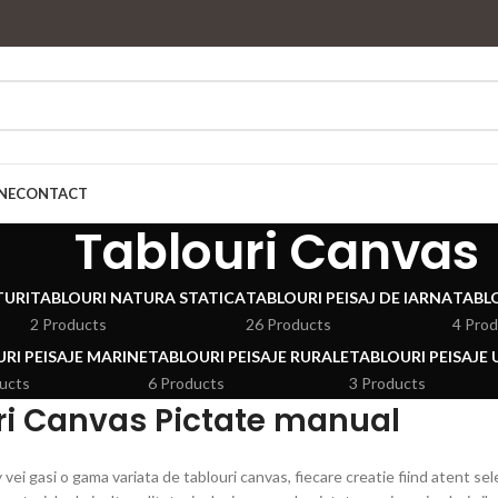
NE
CONTACT
Tablouri Canvas
TURI
TABLOURI NATURA STATICA
TABLOURI PEISAJ DE IARNA
TABLO
2 Products
26 Products
4 Pro
RI PEISAJE MARINE
TABLOURI PEISAJE RURALE
TABLOURI PEISAJE
ucts
6 Products
3 Products
ri Canvas Pictate manual
vei gasi o gama variata de tablouri canvas, fiecare creatie fiind atent sel