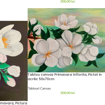
300,00
lei
Tablou canvas Primavara Inflorita, Pictat in
acrilic 50x70cm
Tablouri Canvas
300,00
lei
imavara, Pictura