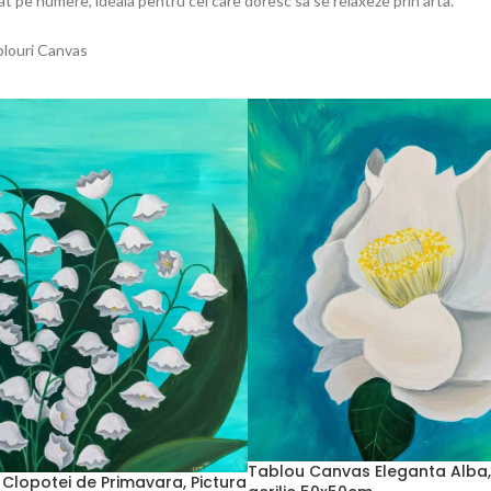
t pe numere, ideala pentru cei care doresc sa se relaxeze prin arta.
blouri Canvas
Tablou Canvas Eleganta Alba, 
Clopotei de Primavara, Pictura