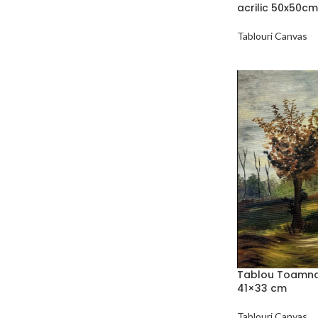
acrilic 50x50cm
Tablouri Canvas
Tablou Toamna L
41×33 cm
Tablouri Canvas