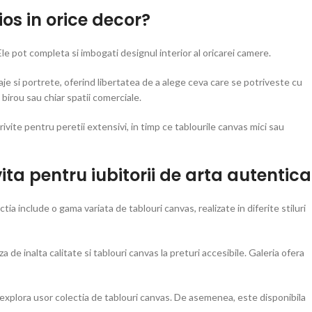
os in orice decor?
 Ele pot completa si imbogati designul interior al oricarei camere.
saje si portrete, oferind libertatea de a alege ceva care se potriveste cu
, birou sau chiar spatii comerciale.
ivite pentru peretii extensivi, in timp ce tablourile canvas mici sau
ita pentru iubitorii de arta autentica
a include o gama variata de tablouri canvas, realizate in diferite stiluri
 de inalta calitate si tablouri canvas la preturi accesibile. Galeria ofera
 a explora usor colectia de tablouri canvas. De asemenea, este disponibila