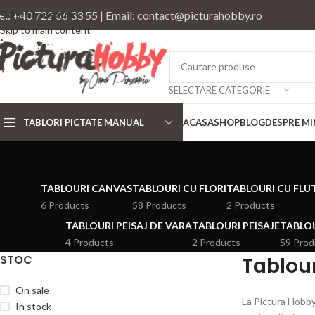
el: +40 722 66 33 55 | Email: contact@picturahobby.ro
Skip to navigation
Skip to main content
SELECTARE CATEGORIE
TABLORI PICTATE MANUAL
ACASA
SHOP
BLOG
DESPRE MI
TABLOURI CANVAS
TABLOURI CU FLORI
TABLOURI CU FLU
6 Products
58 Products
2 Products
TABLOURI PEISAJ DE VARA
TABLOURI PEISAJE
TABLOU
4 Products
2 Products
59 Prod
STOC
Tablou
On sale
La Pictura Hobby 
In stock