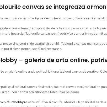
blourile canvas se integreaza armoni
za se potrivesc in orice tip de decor, fie el modern, clasic sau minimalist.
ga de stiluri si tematici disponibile, de la tablouri canvas abstracte la pei
rintele fiecaruia. Tablourile canvas pot fi potrivite pentru living, dormitor
i poate tine cont si de spatiul disponibil. Tablourile canvas mari sunt potr
uri pot fi alese pentru spatii mai restranse.
Hobby – galeria de arta online, potriv
e o galerie online unde poti achizitiona tablouri canvas decorative. Colecti
poti gasi tablouri canvas abstracte, tablouri canvas mari, tablouri pe panza
e si reduceri pentru achizitionarea tablourilor pe panza.
w.picturahobby.ro
este intuitiva si placuta, oferindu-ti posibilitatea de