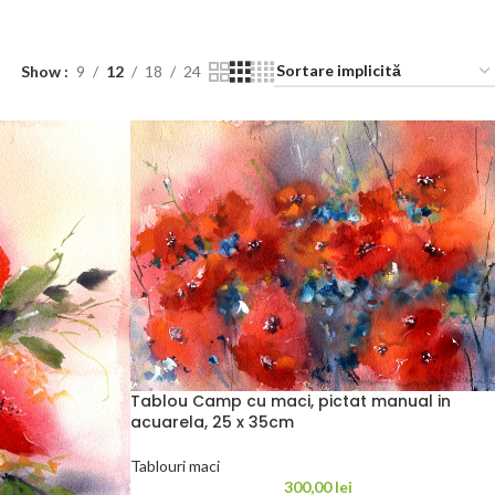
Show
9
12
18
24
Tablou Camp cu maci, pictat manual in
acuarela, 25 x 35cm
Tablouri maci
300,00
lei