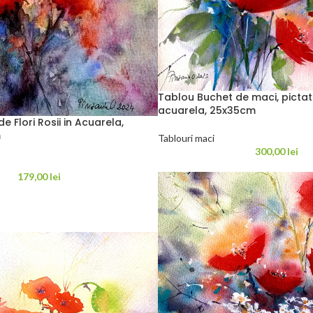
Tablou Buchet de maci, pictat
acuarela, 25x35cm
 Flori Rosii in Acuarela,
m
Tablouri maci
300,00
lei
179,00
lei