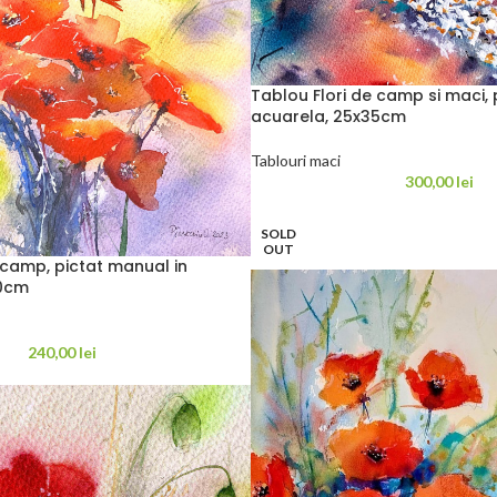
Tablou Flori de camp si maci, 
acuarela, 25x35cm
Tablouri maci
300,00
lei
SOLD
OUT
 camp, pictat manual in
30cm
240,00
lei