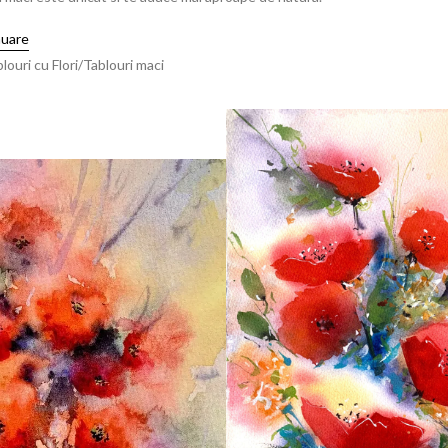
nuare
louri cu Flori
Tablouri maci