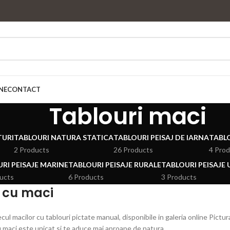
NE
CONTACT
Tablouri maci
TURI
TABLOURI NATURA STATICA
TABLOURI PEISAJ DE IARNA
TABLO
2 Products
26 Products
4 Pro
RI PEISAJE MARINE
TABLOURI PEISAJE RURALE
TABLOURI PEISAJE
ucts
6 Products
3 Products
 cu maci
l macilor cu tablouri pictate manual, disponibile in galeria online Pictura
u maci este unicat si te aduce mai aproape de natura.