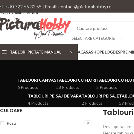
el: +40 722 66 33 55 | Email: contact@picturahobby.ro
Skip to navigation
Skip to main content
SELECTARE CATEGORIE
TABLORI PICTATE MANUAL
ACASA
SHOP
BLOG
DESPRE MI
TABLOURI CANVAS
TABLOURI CU FLORI
TABLOURI CU FLU
6 Products
58 Products
2 Products
TABLOURI PEISAJ DE VARA
TABLOURI PEISAJE
TABLOU
4 Products
2 Products
59 Prod
CULOARE
Tablouri
Rosu
9
Descopera farmecu
Fiecare tablou c