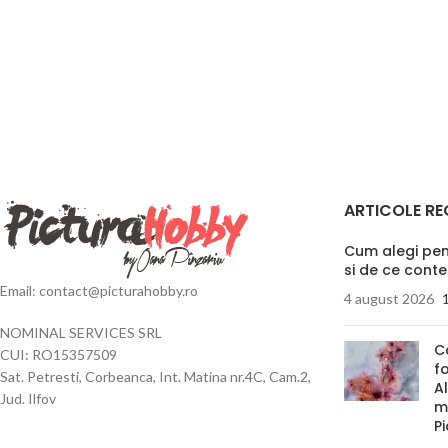
ARTICOLE RE
Cum alegi pens
si de ce cont
Email: contact@picturahobby.ro
4 august 2026
NOMINAL SERVICES SRL
C
CUI: RO15357509
f
Sat. Petresti, Corbeanca, Int. Matina nr.4C, Cam.2,
Al
Jud. Ilfov
m
P