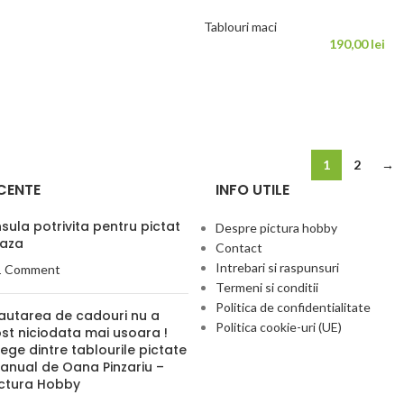
Tablouri maci
190,00
lei
1
2
→
CENTE
INFO UTILE
ula potrivita pentru pictat
Despre pictura hobby
eaza
Contact
Intrebari si raspunsuri
1 Comment
Termeni si conditii
Politica de confidentialitate
autarea de cadouri nu a
Politica cookie-uri (UE)
ost niciodata mai usoara !
ege dintre tablourile pictate
anual de Oana Pinzariu –
ictura Hobby