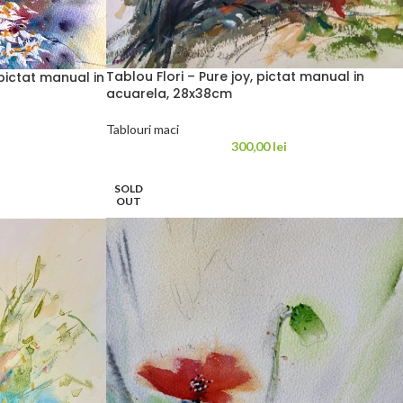
Tablou Flori – Pure joy, pictat manual in
pictat manual in
acuarela, 28x38cm
Tablouri maci
300,00
lei
SOLD
OUT