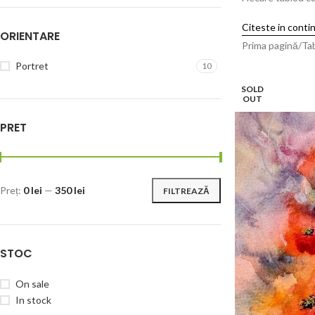
Citeste in conti
ORIENTARE
Prima pagină
Tab
Portret
10
SOLD
OUT
PRET
Preț:
0 lei
—
350 lei
FILTREAZĂ
STOC
On sale
In stock