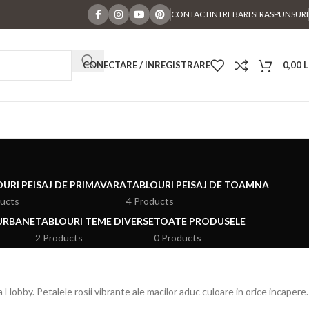
CONTACT
INTREBARI SI RASPUNSURI
CONECTARE / INREGISTRARE
0,00
L
URI PEISAJ DE PRIMAVARA
TABLOURI PEISAJ DE TOAMNA
ducts
4 Products
 URBANE
TABLOURI TEME DIVERSE
TOATE PRODUSELE
2 Products
0 Products
 Hobby. Petalele rosii vibrante ale macilor aduc culoare in orice incapere.