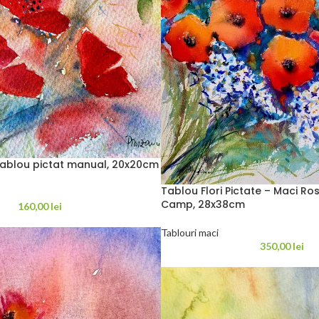
tablou pictat manual, 20x20cm
Tablou Flori Pictate – Maci Rosii
Camp, 28x38cm
160,00
lei
Tablouri maci
350,00
lei