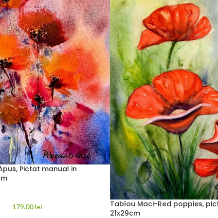
Apus, Pictat manual in
cm
Tablou Maci-Red poppies, pic
179,00
lei
21x29cm