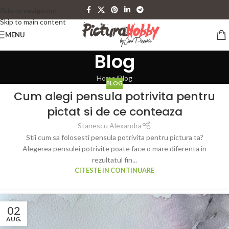
Skip to navigation
Skip to main content
MENU
Blog
Home
Blog
BLOG
Cum alegi pensula potrivita pentru
pictat si de ce conteaza
Stanescu Alexandra
Stii cum sa folosesti pensula potrivita pentru pictura ta?
Alegerea pensulei potrivite poate face o mare diferenta in
rezultatul fin...
CITESTE IN CONTINUARE
02
AUG.