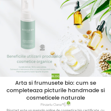
BLOG
Arta si frumusete bio: cum se
completeaza picturile handmade si
cosmeticele naturale
0
Pinzariu Oana
Biostart este un magazin online de cosmetice bio certificate, cu