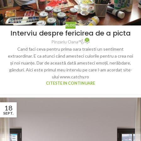
BLOG
Interviu despre fericirea de a picta
0
Pinzariu Oana
Cand faci ceva pentru prima oara traiesti un sentiment
extraordinar. E ca atunci când amesteci culorile pentru a crea noi
și noi nuanțe. Dar de această dată amesteci emoții, nerăbdare,
gânduri. Aici este primul meu interviu pe care l-am acordat site-
ului www.catchy.ro
CITESTE IN CONTINUARE
18
SEPT.