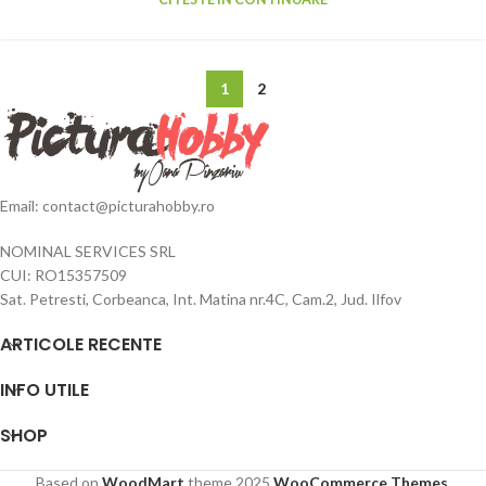
1
2
Email: contact@picturahobby.ro
NOMINAL SERVICES SRL
CUI: RO15357509
Sat. Petresti, Corbeanca, Int. Matina nr.4C, Cam.2, Jud. Ilfov
ARTICOLE RECENTE
INFO UTILE
SHOP
Based on
WoodMart
theme
2025
WooCommerce Themes
.