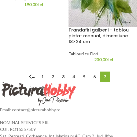
190,00
lei
Trandafiri galbeni – tablou
pictat manual, dimensiune
18×24 cm
Tablouri cu Flori
230,00
lei
←
1
2
3
4
5
6
7
Email: contact@picturahobby.ro
NOMINAL SERVICES SRL
CUI: RO15357509
Sat. Petresti, Corbeanca, Int. Matina nr.4C, Cam.2, Jud. Ilfov