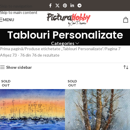
Skip to navigation
Skip to main content
MENU
Tablouri Personalizate
Categories
Prima pagină
Produse etichetate „Tablouri Personalizate”
Pagina 7
Afișez 73 - 76 din 76 de rezultate
Show sidebar
SOLD
SOLD
OUT
OUT