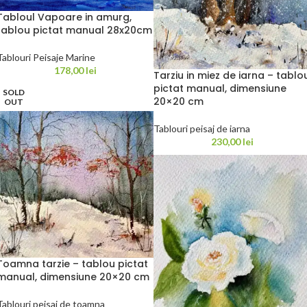
Tabloul Vapoare in amurg,
tablou pictat manual 28x20cm
Tablouri Peisaje Marine
178,00
lei
Tarziu in miez de iarna – tablo
pictat manual, dimensiune
SOLD
20×20 cm
OUT
Tablouri peisaj de iarna
230,00
lei
Toamna tarzie – tablou pictat
manual, dimensiune 20×20 cm
Tablouri peisaj de toamna