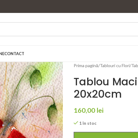
NE
CONTACT
Prima pagină
Tablouri cu Flori
Tab
Tablou Maci
20x20cm
160,00
lei
1 în stoc
Alternative: