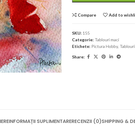
Compare
Add to wishl
SKU:
155
Categorie:
Tablouri maci
Etichete:
Pictura Hobby
,
Tablouri
Share:
IERE
INFORMAȚII SUPLIMENTARE
RECENZII (0)
SHIPPING & D