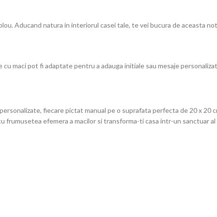
tablou. Aducand natura in interiorul casei tale, te vei bucura de aceasta nota
te cu maci pot fi adaptate pentru a adauga initiale sau mesaje personaliza
personalizate, fiecare pictat manual pe o suprafata perfecta de 20 x 20 c
l cu frumusetea efemera a macilor si transforma-ti casa intr-un sanctuar al 