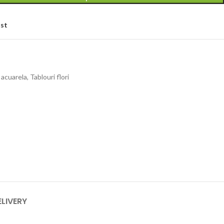
ist
 acuarela
,
Tablouri flori
ELIVERY