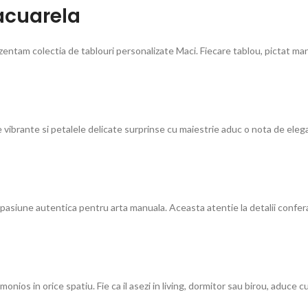
acuarela
rezentam colectia de tablouri personalizate Maci. Fiecare tablou, pictat 
e vibrante si petalele delicate surprinse cu maiestrie aduc o nota de elega
u o pasiune autentica pentru arta manuala. Aceasta atentie la detalii confer
ios in orice spatiu. Fie ca il asezi in living, dormitor sau birou, aduce c