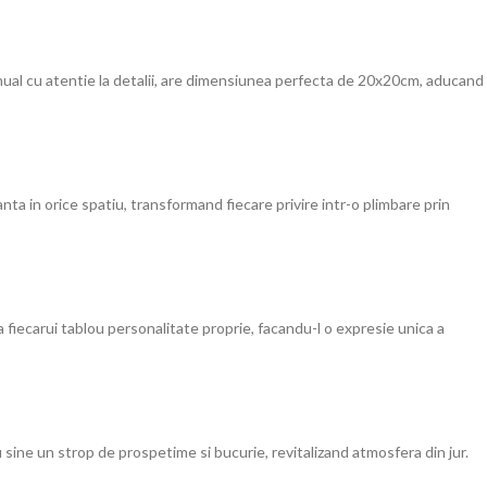
manual cu atentie la detalii, are dimensiunea perfecta de 20x20cm, aducand
nta in orice spatiu, transformand fiecare privire intr-o plimbare prin
a fiecarui tablou personalitate proprie, facandu-l o expresie unica a
u sine un strop de prospetime si bucurie, revitalizand atmosfera din jur.