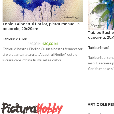
Tablou Albastrul florilor, pictat manual in
acuarela, 20x20cm
Tablou Buchet
acuarela, 25
Tablouri cu Flori
130,00
lei
160,00
lei
Tablouri maci
Tablou Albastrul Florilor Cu un albastru fermecator
si o eleganta naturala, „Albastrul Florilor” este o
Tablouri person
lucrare care imbina frumusetea culorii
maci Descriere p
flori frumoase s
ARTICOLE RE