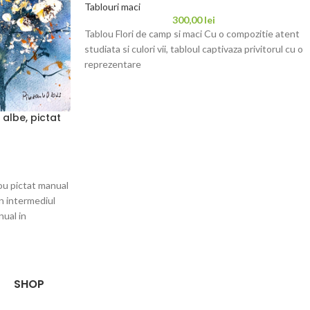
Tablouri maci
300,00
lei
Tablou Flori de camp si maci Cu o compozitie atent
studiata si culori vii, tabloul captivaza privitorul cu o
reprezentare
 albe, pictat
lou pictat manual
n intermediul
nual in
SHOP