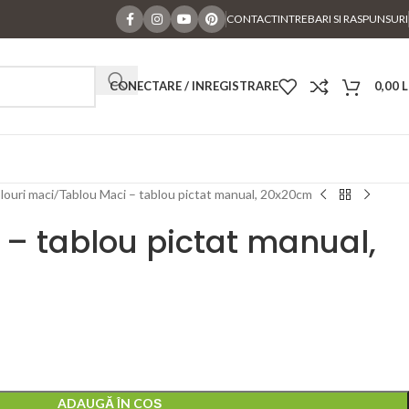
CONTACT
INTREBARI SI RASPUNSURI
CONECTARE / INREGISTRARE
0,00
L
louri maci
Tablou Maci – tablou pictat manual, 20x20cm
 – tablou pictat manual,
ADAUGĂ ÎN COȘ