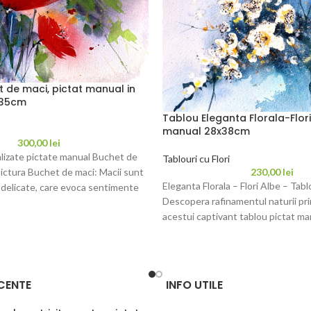
 de maci, pictat manual in
x35cm
Tablou Eleganta Florala-Flori
manual 28x38cm
300,00
lei
alizate pictate manual Buchet de
Tablouri cu Flori
230,00
lei
ictura Buchet de maci: Macii sunt
Eleganta Florala – Flori Albe – Tab
i delicate, care evoca sentimente
Descopera rafinamentul naturii pri
acestui captivant tablou pictat ma
CENTE
INFO UTILE