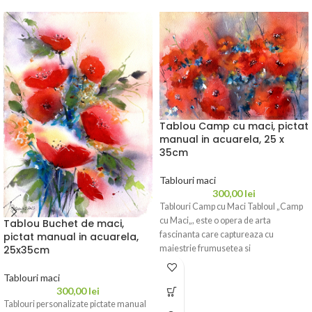
Tablou Camp cu maci, pictat
manual in acuarela, 25 x
35cm
Tablouri maci
300,00
lei
Tablouri Camp cu Maci Tabloul „Camp
cu Maci„, este o opera de arta
Tablou Buchet de maci,
fascinanta care captureaza cu
pictat manual in acuarela,
maiestrie frumusetea si
25x35cm
Tablouri maci
300,00
lei
Tablouri personalizate pictate manual