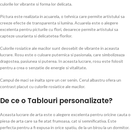
culorile lor vibrante si forma lor delicata.
Pictura este realizata in acuarela, o tehnica care permite artistului sa
creeze efecte de transparenta si lumina. Acuarela este o alegere
excelenta pentru picturile cu flori, deoarece permite artistului sa
capteze usurianta si delicatetea florilor.
Culorile rosiatice ale macilor sunt deosebit de vibrante in aceasta
lucrare. Rosu este o culoare puternica si pasionala, care simbolizeaza
dragostea, pasiunea si puterea. In aceasta lucrare, rosu este folosit
pentru a crea o senzatie de energie si vitalitate.
Campul de maci se inalta spre un cer senin. Cerul albastru ofera un
contrast placut cu culorile rosiatice ale macilor.
De ce o Tablouri personalizate?
Aceasta lucrare de arta este o alegere excelenta pentru oricine cauta o
piesa de arta care sa fie atat frumoasa, cat si semnificativa. Este
perfecta pentru a fi expusa in orice spatiu, de la un birou la un dormitor.