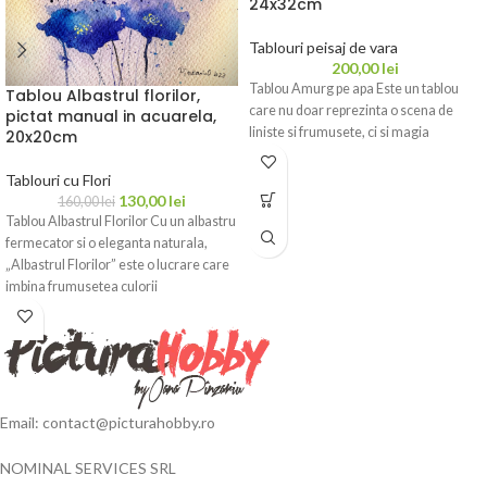
24x32cm
Tablouri peisaj de vara
200,00
lei
Tablou Amurg pe apa Este un tablou
Tablou Albastrul florilor,
care nu doar reprezinta o scena de
pictat manual in acuarela,
liniste si frumusete, ci si magia
20x20cm
Tablouri cu Flori
130,00
lei
160,00
lei
Tablou Albastrul Florilor Cu un albastru
fermecator si o eleganta naturala,
„Albastrul Florilor” este o lucrare care
imbina frumusetea culorii
Email: contact@picturahobby.ro
NOMINAL SERVICES SRL