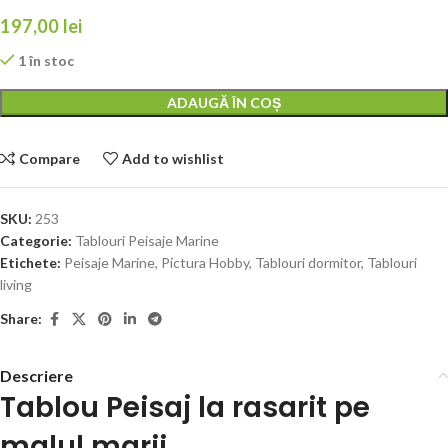
197,00
lei
1 în stoc
Alternative:
ADAUGĂ ÎN COȘ
Compare
Add to wishlist
SKU:
253
Categorie:
Tablouri Peisaje Marine
Etichete:
Peisaje Marine
,
Pictura Hobby
,
Tablouri dormitor
,
Tablouri
living
Share:
Descriere
Tablou Peisaj la rasarit pe
malul marii