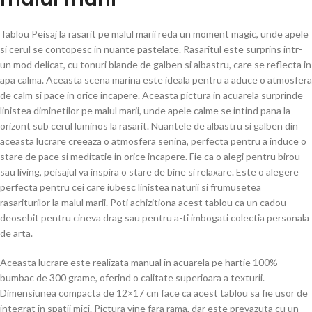
Tablou Peisaj la rasarit pe malul marii reda un moment magic, unde apele
si cerul se contopesc in nuante pastelate. Rasaritul este surprins intr-
un mod delicat, cu tonuri blande de galben si albastru, care se reflecta in
apa calma. Aceasta scena marina este ideala pentru a aduce o atmosfera
de calm si pace in orice incapere. Aceasta pictura in acuarela surprinde
linistea diminetilor pe malul marii, unde apele calme se intind pana la
orizont sub cerul luminos la rasarit. Nuantele de albastru si galben din
aceasta lucrare creeaza o atmosfera senina, perfecta pentru a induce o
stare de pace si meditatie in orice incapere. Fie ca o alegi pentru birou
sau living, peisajul va inspira o stare de bine si relaxare. Este o alegere
perfecta pentru cei care iubesc linistea naturii si frumusetea
rasariturilor la malul marii. Poti achizitiona acest tablou ca un cadou
deosebit pentru cineva drag sau pentru a-ti imbogati colectia personala
de arta.
Aceasta lucrare este realizata manual in acuarela pe hartie 100%
bumbac de 300 grame, oferind o calitate superioara a texturii.
Dimensiunea compacta de 12×17 cm face ca acest tablou sa fie usor de
integrat in spatii mici. Pictura vine fara rama, dar este prevazuta cu un