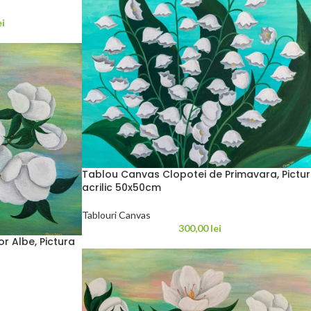
ei
Tablou Canvas Clopotei de Primavara, Pictu
acrilic 50x50cm
Tablouri Canvas
300,00
lei
r Albe, Pictura