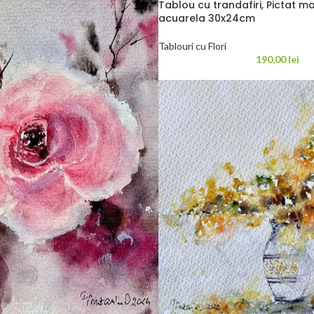
Tablou cu trandafiri, Pictat ma
acuarela 30x24cm
Tablouri cu Flori
190,00
lei