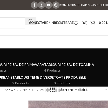
CONTACT
INTREBARI SI RASPUNSURI
CONECTARE / INREGISTRARE
0,00
L
URI PEISAJ DE PRIMAVARA
TABLOURI PEISAJ DE TOAMNA
ducts
4 Products
 URBANE
TABLOURI TEME DIVERSE
TOATE PRODUSELE
2 Products
0 Products
Show
9
12
18
24