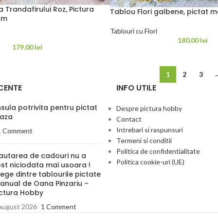
 Trandafirului Roz, Pictura
Tablou Flori galbene, pictat 
cm
Tablouri cu Flori
180,00
lei
179,00
lei
1
2
3
CENTE
INFO UTILE
ula potrivita pentru pictat
Despre pictura hobby
eaza
Contact
Intrebari si raspunsuri
1 Comment
Termeni si conditii
Politica de confidentialitate
autarea de cadouri nu a
Politica cookie-uri (UE)
ost niciodata mai usoara !
ege dintre tablourile pictate
anual de Oana Pinzariu –
ictura Hobby
august 2026
1 Comment