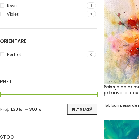
Rosu
1
Violet
1
ORIENTARE
Portret
6
PRET
Peisaje de prim
primavara, acu
Tablouri peisaj de
Preț:
130 lei
—
300 lei
FILTREAZĂ
STOC