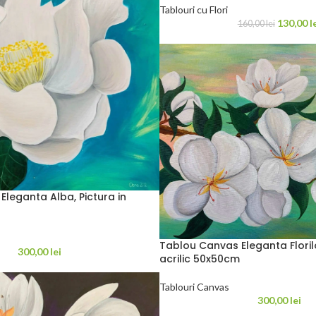
Tablouri cu Flori
130,00
l
160,00
lei
leganta Alba, Pictura in
Tablou Canvas Eleganta Florilo
300,00
lei
acrilic 50x50cm
Tablouri Canvas
300,00
lei