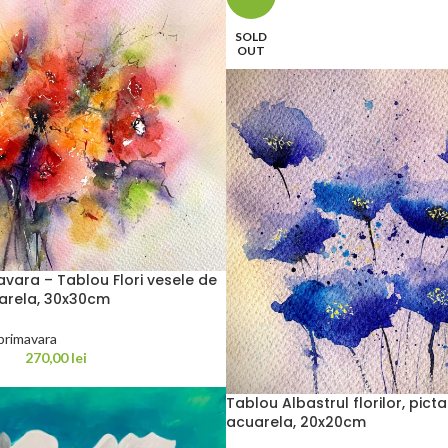
SOLD
OUT
avara – Tablou Flori vesele de
arela, 30x30cm
 primavara
270,00
lei
Tablou Albastrul florilor, pict
acuarela, 20x20cm