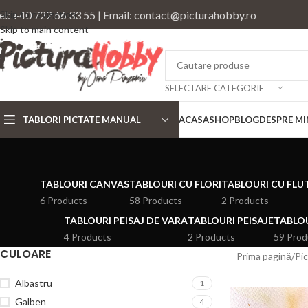
el: +40 722 66 33 55 | Email: contact@picturahobby.ro
Skip to navigation
Skip to main content
SELECTARE CATEGORIE
TABLORI PICTATE MANUAL
ACASA
SHOP
BLOG
DESPRE MI
TABLOURI CANVAS
TABLOURI CU FLORI
TABLOURI CU FLU
6 Products
58 Products
2 Products
TABLOURI PEISAJ DE VARA
TABLOURI PEISAJE
TABLOU
4 Products
2 Products
59 Prod
CULOARE
Prima pagină
Pi
Albastru
1
Galben
4