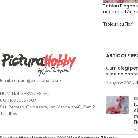
Tablou Eleganta
acuarela 12x17
Tablouri cu Flori
ARTICOLE RE
Cum alegi pens
si de ce cont
Email: contact@picturahobby.ro
4 august 2026
NOMINAL SERVICES SRL
C
CUI: RO15357509
f
Sat. Petresti, Corbeanca, Int. Matina nr.4C, Cam.2,
Al
Jud. Ilfov
m
P
2 
Based on
WoodMart
theme
2025
WooCommerce Themes
.