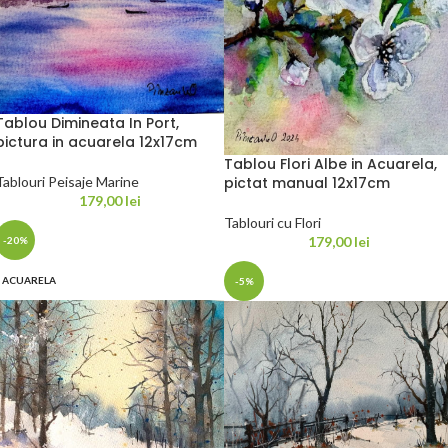
Tablou Dimineata In Port,
pictura in acuarela 12x17cm
Tablou Flori Albe in Acuarela,
Tablouri Peisaje Marine
pictat manual 12x17cm
179,00
lei
Tablouri cu Flori
179,00
lei
-20%
ACUARELA
-5%