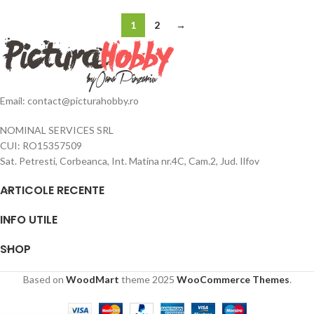
1
2
→
Email: contact@picturahobby.ro
NOMINAL SERVICES SRL
CUI: RO15357509
Sat. Petresti, Corbeanca, Int. Matina nr.4C, Cam.2, Jud. Ilfov
ARTICOLE RECENTE
INFO UTILE
SHOP
Based on
WoodMart
theme
2025
WooCommerce Themes
.