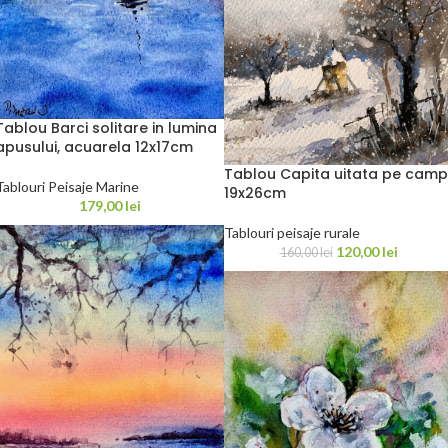
Tablou Barci solitare in lumina
apusului, acuarela 12x17cm
Tablou Capita uitata pe camp
Tablouri Peisaje Marine
19x26cm
179,00
lei
Tablouri peisaje rurale
120,00
lei
160,00
lei