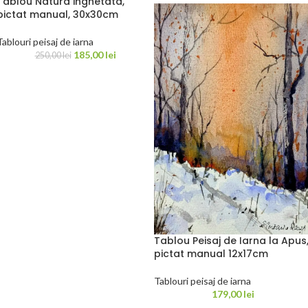
Tablou Natura inghetata,
pictat manual, 30x30cm
Tablouri peisaj de iarna
185,00
lei
250,00
lei
Tablou Peisaj de Iarna la Apus
pictat manual 12x17cm
Tablouri peisaj de iarna
179,00
lei