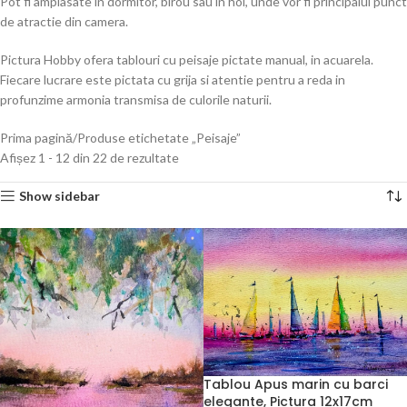
Pot fi amplasate in dormitor, birou sau in hol, unde vor fi principalul punct
de atractie din camera.
Pictura Hobby ofera tablouri cu peisaje pictate manual, in acuarela.
Fiecare lucrare este pictata cu grija si atentie pentru a reda in
profunzime armonia transmisa de culorile naturii.
Prima pagină
Produse etichetate „Peisaje”
Afișez 1 - 12 din 22 de rezultate
Show sidebar
Tablou Apus marin cu barci
elegante, Pictura 12x17cm