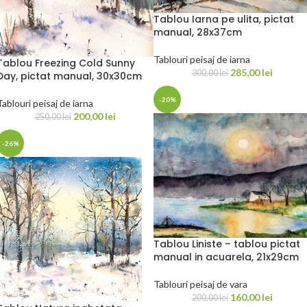
Tablou Iarna pe ulita, pictat
manual, 28x37cm
Tablouri peisaj de iarna
Tablou Freezing Cold Sunny
285,00
lei
300,00
lei
Day, pictat manual, 30x30cm
-20%
Tablouri peisaj de iarna
200,00
lei
250,00
lei
-26%
Tablou Liniste – tablou pictat
manual in acuarela, 21x29cm
Tablouri peisaj de vara
160,00
lei
200,00
lei