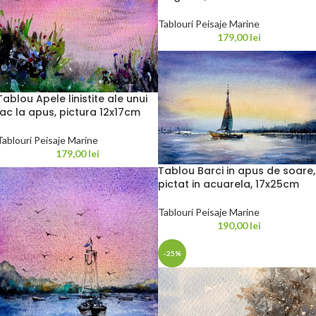
Tablouri Peisaje Marine
179,00
lei
Tablou Apele linistite ale unui
lac la apus, pictura 12x17cm
Tablouri Peisaje Marine
179,00
lei
Tablou Barci in apus de soare,
pictat in acuarela, 17x25cm
Tablouri Peisaje Marine
190,00
lei
-25%