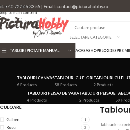
el: +40 722 66 33 55 | Email: contact@picturahobby.ro
Skip to navigation
Skip to main content
SELECTARE CATEGORIE
TABLORI PICTATE MANUAL
ACASA
SHOP
BLOG
DESPRE MI
TABLOURI CANVAS
TABLOURI CU FLORI
TABLOURI CU FLU
6 Products
58 Products
2 Products
TABLOURI PEISAJ DE VARA
TABLOURI PEISAJE
TABLOU
4 Products
2 Products
59 Prod
CULOARE
Tablour
Galben
1
Tablourile cu pei
Rosu
2