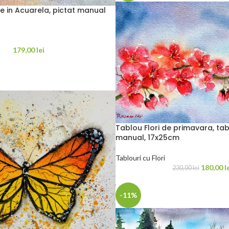
be in Acuarela, pictat manual
179,00
lei
Tablou Flori de primavara, tab
manual, 17x25cm
Tablouri cu Flori
180,00
l
230,00
lei
-11%