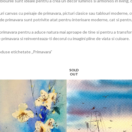
blourile sunt ideale pentru a crea un decor luminos si armonios in living, 
ouri canvas cu peisaje de primavara, picturi clasice sau tablouri moderne, cul
 de primavara sunt potrivite atat pentru interioare moderne, cat si pentr
primavara pentru a aduce natura mai aproape de tine si pentru a transforma
e primavara si reinventeaza-ti decorul cu imagini pline de viata si culoare.
oduse etichetate „Primavara”
SOLD
OUT