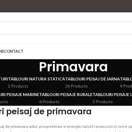
NE
CONTACT
Primavara
TURI
TABLOURI NATURA STATICA
TABLOURI PEISAJ DE IARNA
TABLO
2 Products
26 Products
4 Pro
RI PEISAJE MARINE
TABLOURI PEISAJE RURALE
TABLOURI PEISAJE
ucts
6 Products
3 Products
i peisaj de primavara
saj de primavara aduc prospetimea si energia naturii renascute in orice spati