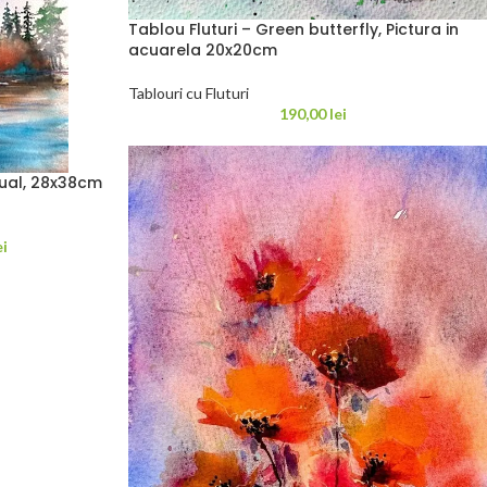
Tablou Fluturi – Green butterfly, Pictura in
acuarela 20x20cm
Tablouri cu Fluturi
190,00
lei
nual, 28x38cm
ei