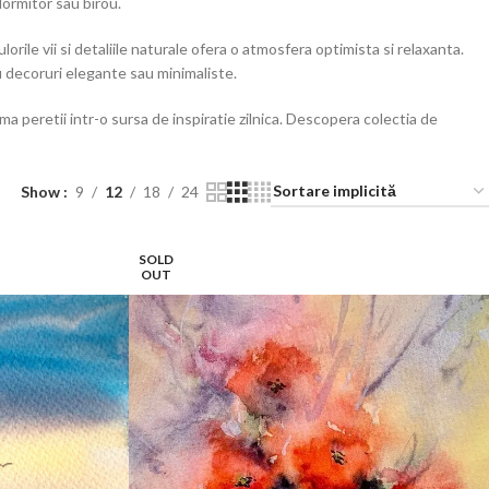
dormitor sau birou.
orile vii si detaliile naturale ofera o atmosfera optimista si relaxanta.
u decoruri elegante sau minimaliste.
 peretii intr-o sursa de inspiratie zilnica. Descopera colectia de
Show
9
12
18
24
SOLD
OUT