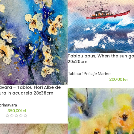
Tablou apus, When the sun g
20x20cm
Tablouri Peisaje Marine
200,00
lei
avara – Tablou Flori Albe de
tura in acuarela 28x38cm
 primavara
350,00
lei