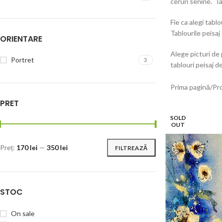
ceruri senine. Ta
Fie ca alegi tabl
Tablourile peisaj
ORIENTARE
Alege picturi de 
Portret
3
tablouri peisaj d
Prima pagină
Pr
PRET
SOLD
OUT
Preț:
170 lei
—
350 lei
FILTREAZĂ
STOC
On sale