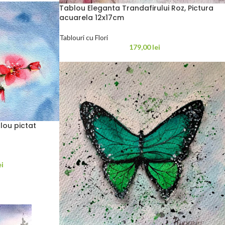
Tablou Eleganta Trandafirului Roz, Pictura
acuarela 12x17cm
Tablouri cu Flori
179,00
lei
lou pictat
ei