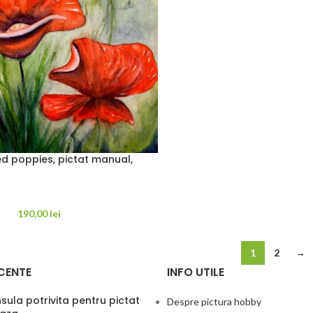
d poppies, pictat manual,
190,00
lei
1
2
→
CENTE
INFO UTILE
ula potrivita pentru pictat
Despre pictura hobby