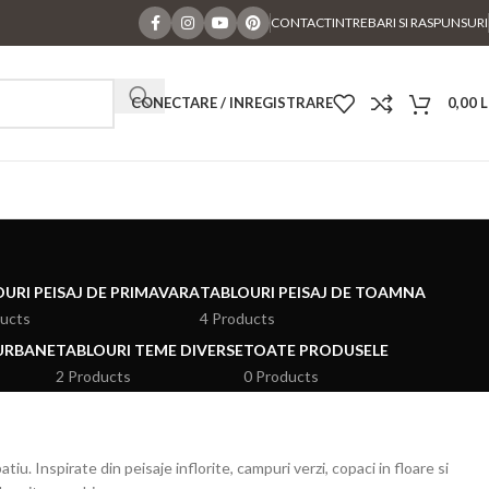
CONTACT
INTREBARI SI RASPUNSURI
CONECTARE / INREGISTRARE
0,00
L
URI PEISAJ DE PRIMAVARA
TABLOURI PEISAJ DE TOAMNA
ducts
4 Products
 URBANE
TABLOURI TEME DIVERSE
TOATE PRODUSELE
2 Products
0 Products
u. Inspirate din peisaje inflorite, campuri verzi, copaci in floare si