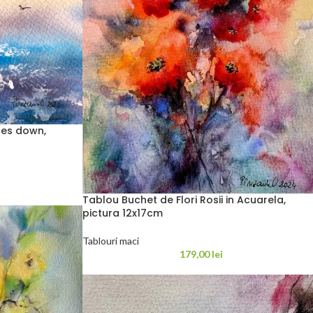
oes down,
Tablou Buchet de Flori Rosii in Acuarela,
pictura 12x17cm
Tablouri maci
179,00
lei