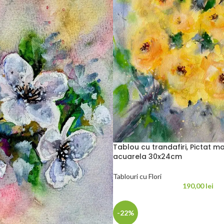
Tablou cu trandafiri, Pictat ma
acuarela 30x24cm
Tablouri cu Flori
190,00
lei
-22%