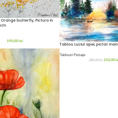
 Orange butterfly, Pictura in
0cm
190,00
lei
Tablou Luciul apei, pictat ma
Tablouri Peisaje
250,00
l
280,00
lei