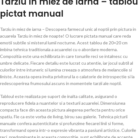
Tarziu in miez de iarna – tablou
pictat manual
Tarziu in miez de iarna – Descopera farmecul unic al noptii prin pictura in
acuarela Tarziu in miez de noapte! O lucrare pictata manual care reda
emotii subtile si misterul lumii nocturne. Acest tablou de 20×20 cm
imbina tehnica traditionala a acuarelei cu o abordare moderna.
Compozitia este una echilibrata in care tonurile reci se intalnesc cu
umbre delicate. Fiecare detaliu este lucrat cu atentie, iar jocul subtil al
culorilor intre intuneric si lumina creeaza o atmosfera de melancolie si
liniste. Aceasta opera invita privitorul la o calatorie de introspectie si la
redescoperirea frumosului ascuns in momentele tarzii ale noptii.
Tabloul este realizata pe suport de inalta calitate, asigurand o
reproducere fidela a nuantelor si a texturii acuarelei. Dimensiunea
compacta face din aceasta pictura alegerea perfecta pentru orice
spatiu. Fie ca este vorba de living, birou sau galerie. Tehnica picturii
manuale confera autenticitate si profunzime fiecarei linii si forme,
transformand opera intr-o expresie vibranta a pasiunii artistice. Culorile
reci, predominante in aceasta compozitie, sunt echilibrate de accente