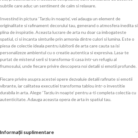
subtile care aduc un sentiment de calm si relaxare.
Investind in pictura ‘Tarziu in noapte’, vei adauga un element de
originalitate si rafinament decorului tau, generand o atmosfera inedita si
plina de inspiratie. Aceasta lucrare de arta nu doar ca imbogateste
spatiul, ci si incanta simturile prin armonia dintre culori si lumina. Este o
piesa de colectie ideala pentru iubitorii de arta care cauta sa isi
personalizeze ambientul cu o creatie autentica si expresiva. Lasa-te
purtat de misterul serii si transforma-ti casa intr-un refugiu al
frumosului, unde fiecare privire descopera noi detalii si emotii profunde.
Fiecare privire asupra acestei opere dezvaluie detalii rafinate si emotii
vibrante, iar calitatea executiei transforma tablou intr-o investitie
durabila in arta. Alege ‘Tarziu in noapte’ pentru a-ti completa colectia cu
autenticitate. Adauga aceasta opera de arta in spatiul tau.
Informații suplimentare