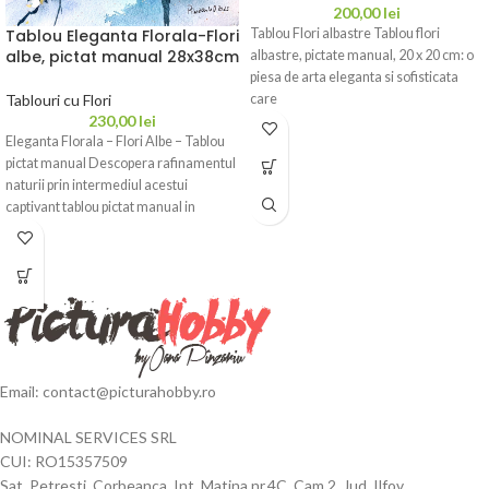
200,00
lei
Tablou Flori albastre Tablou flori
Tablou Eleganta Florala-Flori
albe, pictat manual 28x38cm
albastre, pictate manual, 20 x 20 cm: o
piesa de arta eleganta si sofisticata
care
Tablouri cu Flori
230,00
lei
Eleganta Florala – Flori Albe – Tablou
pictat manual Descopera rafinamentul
naturii prin intermediul acestui
captivant tablou pictat manual in
Email: contact@picturahobby.ro
NOMINAL SERVICES SRL
CUI: RO15357509
Sat. Petresti, Corbeanca, Int. Matina nr.4C, Cam.2, Jud. Ilfov