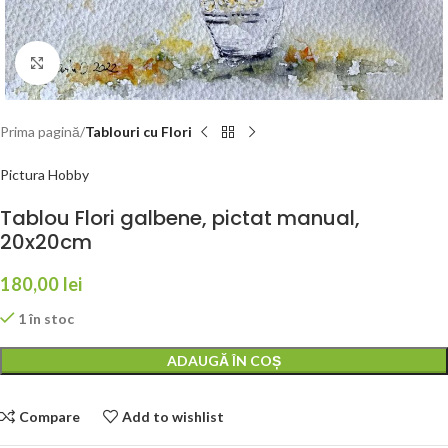
Click to enlarge
Prima pagină
Tablouri cu Flori
Pictura Hobby
Tablou Flori galbene, pictat manual,
20x20cm
180,00
lei
1 în stoc
Alternative:
ADAUGĂ ÎN COȘ
Compare
Add to wishlist