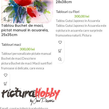
28x38cm
Tablouri cu Flori
300,00
lei
Tablou Gutui Japonez in Acuarela
Tablou Buchet de maci,
Tablou Gutui Japonez in Acuarela este
pictat manual in acuarela,
o pictura in acuarela care surprinde
25x35cm
frumusetea naturii. Pictura
Tablouri maci
300,00
lei
Tablouri personalizate pictate manual
Buchet de maci Descriere
pictura Buchet de maci: Macii sunt flori
frumoase si delicate, care evoca
sentimente
Email: contact@picturahobby.ro