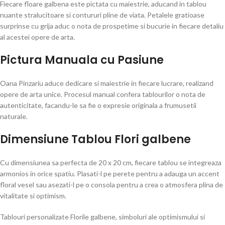
Fiecare floare galbena este pictata cu maiestrie, aducand in tablou
nuante stralucitoare si contururi pline de viata. Petalele gratioase
surprinse cu grija aduc o nota de prospetime si bucurie in fiecare detaliu
al acestei opere de arta.
Pictura Manuala cu Pasiune
Oana Pinzariu aduce dedicare si maiestrie in fiecare lucrare, realizand
opere de arta unice. Procesul manual confera tablourilor o nota de
autenticitate, facandu-le sa fie o expresie originala a frumusetii
naturale.
Dimensiune Tablou Flori galbene
Cu dimensiunea sa perfecta de 20 x 20 cm, fiecare tablou se integreaza
armonios in orice spatiu. Plasati-l pe perete pentru a adauga un accent
floral vesel sau asezati-l pe o consola pentru a crea o atmosfera plina de
vitalitate si optimism.
Tablouri personalizate Florile galbene, simboluri ale optimismului si