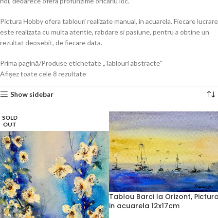
hol, deoarece ofera profunzime oricariu loc.
Pictura Hobby ofera tablouri realizate manual, in acuarela. Fiecare lucrare
este realizata cu multa atentie, rabdare si pasiune, pentru a obtine un
rezultat deosebit, de fiecare data.
Prima pagină
Produse etichetate „Tablouri abstracte”
Afișez toate cele 8 rezultate
Show sidebar
SOLD
OUT
Tablou Barci la Orizont, Pictur
in acuarela 12x17cm