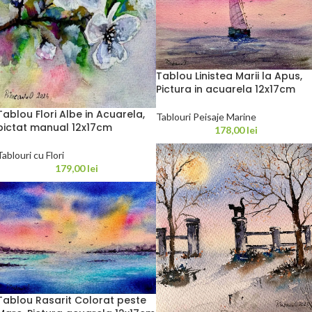
Tablou Linistea Marii la Apus,
Pictura in acuarela 12x17cm
Tablou Flori Albe in Acuarela,
Tablouri Peisaje Marine
pictat manual 12x17cm
178,00
lei
Tablouri cu Flori
179,00
lei
Tablou Rasarit Colorat peste