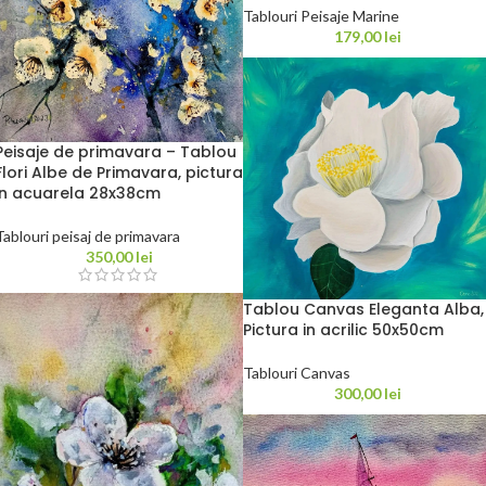
Tablouri Peisaje Marine
179,00
lei
Peisaje de primavara – Tablou
Flori Albe de Primavara, pictura
in acuarela 28x38cm
Tablouri peisaj de primavara
350,00
lei
Tablou Canvas Eleganta Alba,
Pictura in acrilic 50x50cm
Tablouri Canvas
300,00
lei