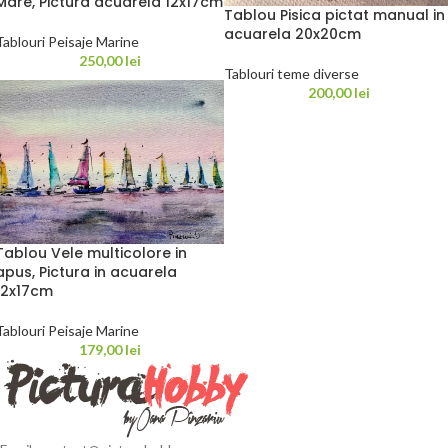
Mare, Pictura acuarela 12x17cm
Tablou Pisica pictat manual in
acuarela 20x20cm
Tablouri Peisaje Marine
250,00
lei
Tablouri teme diverse
200,00
lei
Tablou Vele multicolore in
apus, Pictura in acuarela
12x17cm
Tablouri Peisaje Marine
179,00
lei