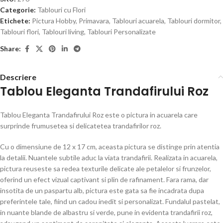
Categorie:
Tablouri cu Flori
Etichete:
Pictura Hobby
,
Primavara
,
Tablouri acuarela
,
Tablouri dormitor
,
Tablouri flori
,
Tablouri living
,
Tablouri Personalizate
Share:
Descriere
Tablou Eleganta Trandafirului Roz
Tablou Eleganta Trandafirului Roz
este o pictura in acuarela care
surprinde frumusetea si delicatetea trandafirilor roz.
Cu o dimensiune de 12 x 17 cm, aceasta pictura se distinge prin atentia
la detalii. Nuantele subtile aduc la viata trandafirii. Realizata in acuarela,
pictura reuseste sa redea texturile delicate ale petalelor si frunzelor,
oferind un efect vizual captivant si plin de rafinament. Fara rama, dar
insotita de un paspartu alb, pictura este gata sa fie incadrata dupa
preferintele tale, fiind un cadou inedit si personalizat. Fundalul pastelat,
in nuante blande de albastru si verde, pune in evidenta trandafirii roz,