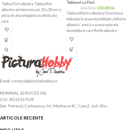
Tablouri cu Flori
Tablou Flori albastre Tablou flori
130,00
lei
160,00
lei
albastre, pictate manual, 20 x 20 cm: o
Tablou Inflorire albastra Descrierea
piesa de arta eleganta si sofisticata
tabloului in acuarela intitulat „Inflorire
care
albastra” evoca o scena naturala
deosebita in care florile albastre
stralucesc
Email: contact@picturahobby.ro
NOMINAL SERVICES SRL
CUI: RO15357509
Sat. Petresti, Corbeanca, Int. Matina nr.4C, Cam.2, Jud. Ilfov
ARTICOLE RECENTE