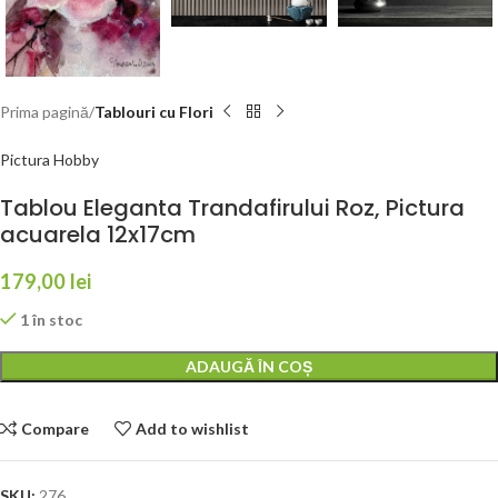
Prima pagină
Tablouri cu Flori
Pictura Hobby
Tablou Eleganta Trandafirului Roz, Pictura
acuarela 12x17cm
179,00
lei
1 în stoc
Alternative:
ADAUGĂ ÎN COȘ
Compare
Add to wishlist
SKU:
276