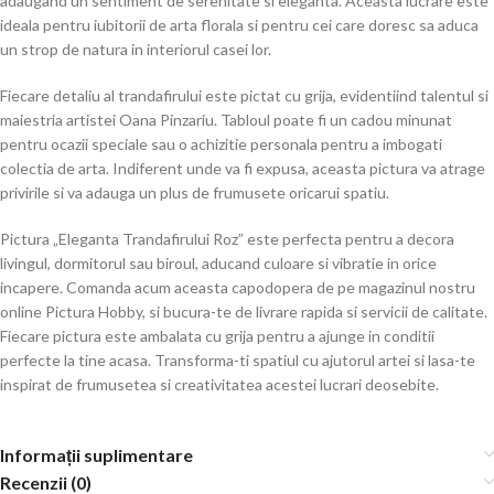
adaugand un sentiment de serenitate si eleganta. Aceasta lucrare este
ideala pentru iubitorii de arta florala si pentru cei care doresc sa aduca
un strop de natura in interiorul casei lor.
Fiecare detaliu al trandafirului este pictat cu grija, evidentiind talentul si
maiestria artistei Oana Pinzariu. Tabloul poate fi un cadou minunat
pentru ocazii speciale sau o achizitie personala pentru a imbogati
colectia de arta. Indiferent unde va fi expusa, aceasta pictura va atrage
privirile si va adauga un plus de frumusete oricarui spatiu.
Pictura „Eleganta Trandafirului Roz” este perfecta pentru a decora
livingul, dormitorul sau biroul, aducand culoare si vibratie in orice
incapere. Comanda acum aceasta capodopera de pe magazinul nostru
online Pictura Hobby, si bucura-te de livrare rapida si servicii de calitate.
Fiecare pictura este ambalata cu grija pentru a ajunge in conditii
perfecte la tine acasa. Transforma-ti spatiul cu ajutorul artei si lasa-te
inspirat de frumusetea si creativitatea acestei lucrari deosebite.
Informații suplimentare
Recenzii (0)